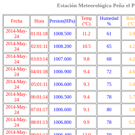
Estación Meteorológica Peña el P
Temp
Humedad
Roc
Fecha
Hora
Presion(HPa)
(°C)
%
(°C
2014-May-
01:01:18
1008.500
11.2
61
3.9
24
2014-May-
02:01:11
1008.200
10.5
65
4.2
24
2014-May-
03:03:14
1007.600
9.8
68
4.2
24
2014-May-
04:01:18
1006.900
9.4
72
4.6
24
2014-May-
05:01:11
1006.600
9.3
75
5.0
24
2014-May-
06:01:14
1006.500
9.4
78
5.7
24
2014-May-
07:01:17
1006.600
9.1
80
5.8
24
2014-May-
08:01:13
1006.800
9.9
78
6.2
24
2014-May-
09:01:12
1006.400
13.9
59
6.0