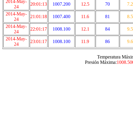
2014-May-
20:01:13
1007.200
12.5
70
7.2
24
2014-May-
21:01:18
1007.400
11.6
81
8.5
24
2014-May-
22:01:17
1008.100
12.1
84
9.5
24
2014-May-
23:01:17
1008.100
11.9
86
9.6
24
Temperatura Máxi
Presión Máxima:
1008.50