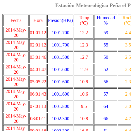
Estación Meteorológica Peña el P
Temp
Humedad
Roc
Fecha
Hora
Presion(HPa)
(°C)
%
(°C
2014-May-
01:01:12
1001.700
12.2
59
4.4
20
2014-May-
02:01:12
1001.700
12.3
55
3.5
20
2014-May-
03:01:46
1001.500
12.7
50
2.5
20
2014-May-
04:01:47
1001.600
11.9
52
2.3
20
2014-May-
05:05:22
1001.600
10.8
56
2.3
20
2014-May-
06:01:43
1001.600
10.6
57
2.4
20
2014-May-
07:01:13
1001.800
9.5
64
3.0
20
2014-May-
08:01:11
1002.300
10.8
66
4.7
20
2014-May-
09:01:16
1002.300
16.6
51
6.4