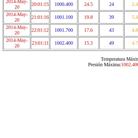
2014-May-
20:01:15
1000.400
24.5
24
2.4
20
2014-May-
21:01:16
1001.100
19.8
39
5.4
20
2014-May-
22:01:12
1001.700
17.6
43
4.8
20
2014-May-
23:01:11
1002.400
15.3
49
4.7
20
Temperatura Máxi
Presión Máxima:
1002.40