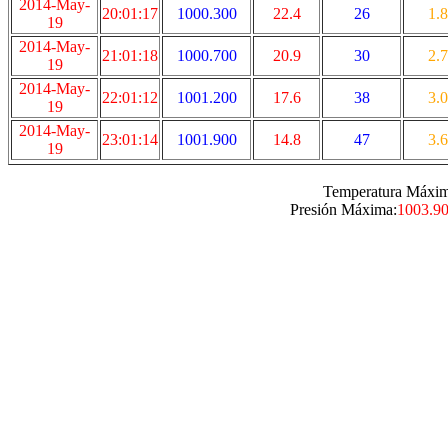
2014-May-
20:01:17
1000.300
22.4
26
1.8
19
2014-May-
21:01:18
1000.700
20.9
30
2.7
19
2014-May-
22:01:12
1001.200
17.6
38
3.0
19
2014-May-
23:01:14
1001.900
14.8
47
3.6
19
Temperatura Máxim
Presión Máxima:
1003.9