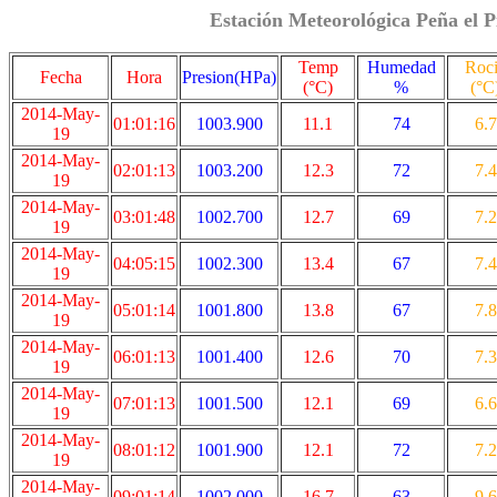
Estación Meteorológica Peña el P
Temp
Humedad
Roc
Fecha
Hora
Presion(HPa)
(°C)
%
(°C
2014-May-
01:01:16
1003.900
11.1
74
6.7
19
2014-May-
02:01:13
1003.200
12.3
72
7.4
19
2014-May-
03:01:48
1002.700
12.7
69
7.2
19
2014-May-
04:05:15
1002.300
13.4
67
7.4
19
2014-May-
05:01:14
1001.800
13.8
67
7.8
19
2014-May-
06:01:13
1001.400
12.6
70
7.3
19
2014-May-
07:01:13
1001.500
12.1
69
6.6
19
2014-May-
08:01:12
1001.900
12.1
72
7.2
19
2014-May-
09:01:14
1002.000
16.7
63
9.6