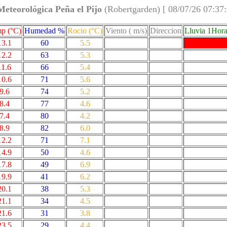
Meteorológica Peña el Pijo
(Robertgarden) [ 08/07/26 07:37
p (°C)
Humedad %
Rocio (°C)
Viento ( m/s)
Direccion
Lluvia 1Hor
13.1
60
5.5
12.2
63
5.3
11.6
66
5.4
10.6
71
5.6
9.6
74
5.2
8.4
77
4.6
7.4
80
4.2
8.9
82
6.0
12.2
71
7.1
14.9
50
4.6
17.8
49
6.9
19.9
41
6.2
20.1
38
5.3
21.1
34
4.5
21.6
31
3.8
23.5
29
4.4