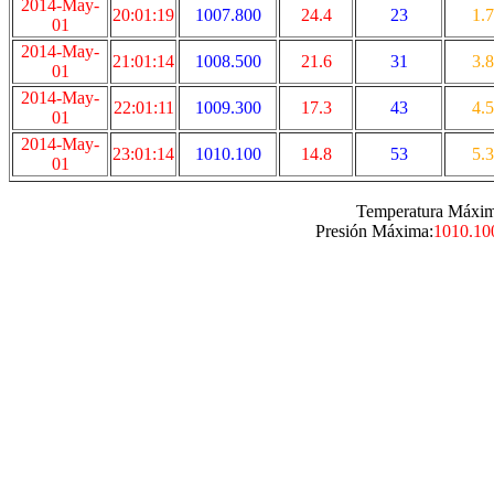
2014-May-
20:01:19
1007.800
24.4
23
1.7
01
2014-May-
21:01:14
1008.500
21.6
31
3.8
01
2014-May-
22:01:11
1009.300
17.3
43
4.5
01
2014-May-
23:01:14
1010.100
14.8
53
5.3
01
Temperatura Máxim
Presión Máxima:
1010.10