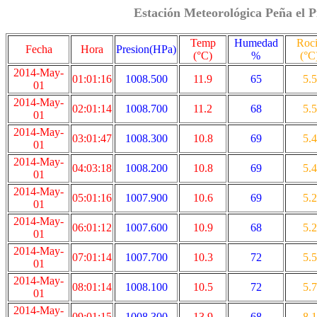
Estación Meteorológica Peña el P
Temp
Humedad
Roc
Fecha
Hora
Presion(HPa)
(°C)
%
(°C
2014-May-
01:01:16
1008.500
11.9
65
5.5
01
2014-May-
02:01:14
1008.700
11.2
68
5.5
01
2014-May-
03:01:47
1008.300
10.8
69
5.4
01
2014-May-
04:03:18
1008.200
10.8
69
5.4
01
2014-May-
05:01:16
1007.900
10.6
69
5.2
01
2014-May-
06:01:12
1007.600
10.9
68
5.2
01
2014-May-
07:01:14
1007.700
10.3
72
5.5
01
2014-May-
08:01:14
1008.100
10.5
72
5.7
01
2014-May-
09:01:15
1008.300
13.9
68
8.1