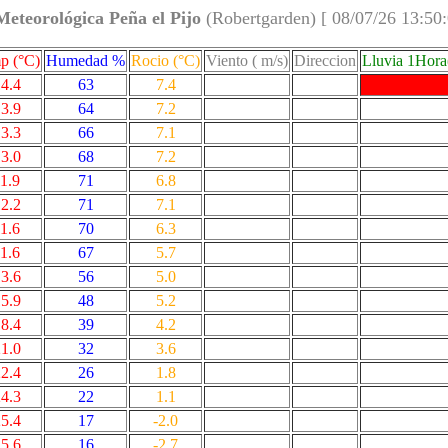
Meteorológica Peña el Pijo
(Robertgarden) [ 08/07/26 13:50
p (°C)
Humedad %
Rocio (°C)
Viento ( m/s)
Direccion
Lluvia 1Hor
4.4
63
7.4
3.9
64
7.2
3.3
66
7.1
3.0
68
7.2
1.9
71
6.8
2.2
71
7.1
1.6
70
6.3
1.6
67
5.7
3.6
56
5.0
5.9
48
5.2
8.4
39
4.2
1.0
32
3.6
2.4
26
1.8
4.3
22
1.1
5.4
17
-2.0
5.6
16
-2.7