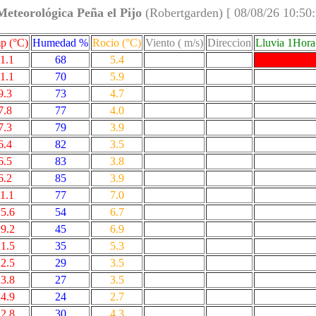
Meteorológica Peña el Pijo
(Robertgarden) [ 08/08/26 10:50
p (°C)
Humedad %
Rocio (°C)
Viento ( m/s)
Direccion
Lluvia 1Hor
1.1
68
5.4
1.1
70
5.9
9.3
73
4.7
7.8
77
4.0
7.3
79
3.9
6.4
82
3.5
6.5
83
3.8
6.2
85
3.9
1.1
77
7.0
5.6
54
6.7
9.2
45
6.9
1.5
35
5.3
2.5
29
3.5
3.8
27
3.5
4.9
24
2.7
2.8
30
4.3