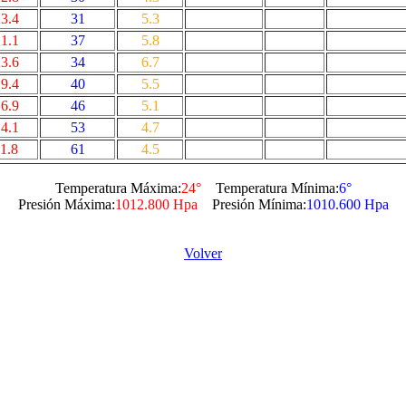
3.4
31
5.3
1.1
37
5.8
3.6
34
6.7
9.4
40
5.5
6.9
46
5.1
4.1
53
4.7
1.8
61
4.5
Temperatura Máxima:
24°
Temperatura Mínima:
6°
Presión Máxima:
1012.800 Hpa
Presión Mínima:
1010.600 Hpa
Volver