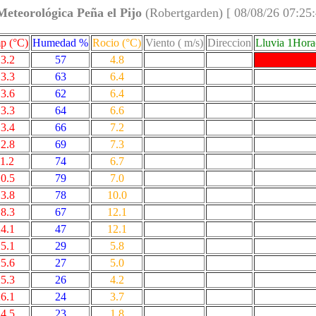
Meteorológica Peña el Pijo
(Robertgarden) [ 08/08/26 07:25
p (°C)
Humedad %
Rocio (°C)
Viento ( m/s)
Direccion
Lluvia 1Hor
3.2
57
4.8
3.3
63
6.4
3.6
62
6.4
3.3
64
6.6
3.4
66
7.2
2.8
69
7.3
1.2
74
6.7
0.5
79
7.0
3.8
78
10.0
8.3
67
12.1
4.1
47
12.1
5.1
29
5.8
5.6
27
5.0
5.3
26
4.2
6.1
24
3.7
4.5
23
1.8