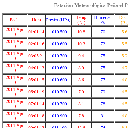
Estación Meteorológica Peña el P
Temp
Humedad
Roci
Fecha
Hora
Presion(HPa)
(°C)
%
(°C
2014-Apr-
01:01:14
1010.500
10.8
70
5.6
16
2014-Apr-
02:01:16
1010.600
10.3
72
5.5
16
2014-Apr-
03:05:21
1010.700
9.4
75
5.2
16
2014-Apr-
04:01:13
1010.600
8.9
75
4.7
16
2014-Apr-
05:01:15
1010.600
8.6
77
4.8
16
2014-Apr-
06:01:19
1010.700
7.9
79
4.5
16
2014-Apr-
07:01:14
1010.700
8.1
78
4.5
16
2014-Apr-
08:01:18
1010.900
7.8
81
4.8
16
2014-Apr-
09:01:13
1011.100
12.6
74
8.1