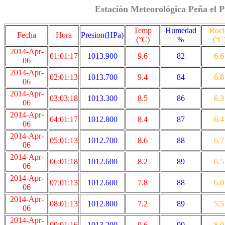
Estación Meteorológica Peña el P
Temp
Humedad
Roci
Fecha
Hora
Presion(HPa)
(°C)
%
(°C
2014-Apr-
01:01:17
1013.900
9.6
82
6.6
06
2014-Apr-
02:01:13
1013.700
9.4
84
6.8
06
2014-Apr-
03:03:18
1013.300
8.5
86
6.3
06
2014-Apr-
04:01:17
1012.800
8.4
87
6.4
06
2014-Apr-
05:01:13
1012.700
8.6
88
6.7
06
2014-Apr-
06:01:18
1012.600
8.2
89
6.5
06
2014-Apr-
07:01:13
1012.600
7.8
88
6.0
06
2014-Apr-
08:01:13
1012.800
7.2
89
5.5
06
2014-Apr-
09:01:16
1013.200
9.6
90
8.0