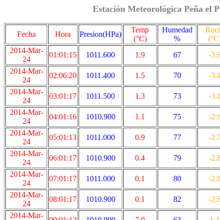
Estación Meteorológica Peña el P
Temp
Humedad
Roc
Fecha
Hora
Presion(HPa)
(°C)
%
(°C
2014-Mar-
01:01:15
1011.600
1.9
67
-3.
24
2014-Mar-
02:06:20
1011.400
1.5
70
-3.
24
2014-Mar-
03:01:17
1011.500
1.3
73
-3.
24
2014-Mar-
04:01:16
1010.900
1.1
75
-2.
24
2014-Mar-
05:01:13
1011.000
0.9
77
-2.
24
2014-Mar-
06:01:17
1010.900
0.4
79
-2.
24
2014-Mar-
07:01:17
1011.000
0.1
80
-2.
24
2014-Mar-
08:01:17
1010.900
0.1
82
-2.
24
2014-Mar-
09:01:12
1010.900
7.9
63
1.3