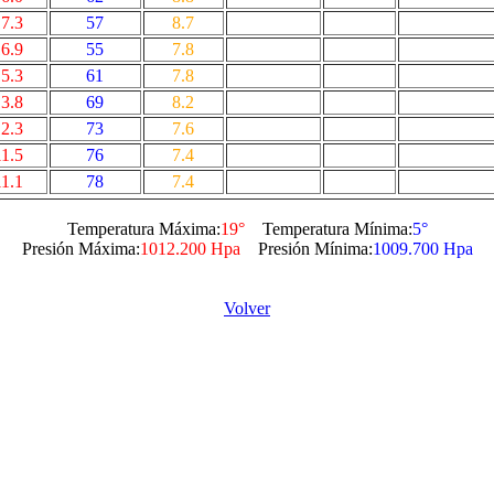
7.3
57
8.7
6.9
55
7.8
5.3
61
7.8
3.8
69
8.2
2.3
73
7.6
11.5
76
7.4
11.1
78
7.4
Temperatura Máxima:
19°
Temperatura Mínima:
5°
Presión Máxima:
1012.200 Hpa
Presión Mínima:
1009.700 Hpa
Volver