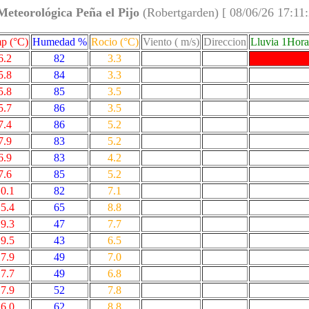
Meteorológica Peña el Pijo
(Robertgarden) [ 08/06/26 17:11
p (°C)
Humedad %
Rocio (°C)
Viento ( m/s)
Direccion
Lluvia 1Hor
6.2
82
3.3
5.8
84
3.3
5.8
85
3.5
5.7
86
3.5
7.4
86
5.2
7.9
83
5.2
6.9
83
4.2
7.6
85
5.2
0.1
82
7.1
5.4
65
8.8
9.3
47
7.7
9.5
43
6.5
7.9
49
7.0
7.7
49
6.8
7.9
52
7.8
6.0
62
8.8