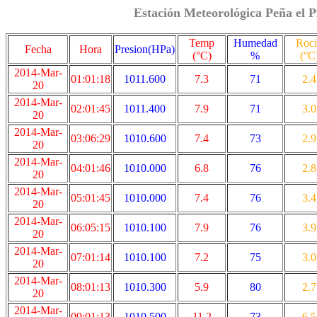
Estación Meteorológica Peña el P
Temp
Humedad
Roc
Fecha
Hora
Presion(HPa)
(°C)
%
(°C
2014-Mar-
01:01:18
1011.600
7.3
71
2.4
20
2014-Mar-
02:01:45
1011.400
7.9
71
3.0
20
2014-Mar-
03:06:29
1010.600
7.4
73
2.9
20
2014-Mar-
04:01:46
1010.000
6.8
76
2.8
20
2014-Mar-
05:01:45
1010.000
7.4
76
3.4
20
2014-Mar-
06:05:15
1010.100
7.9
76
3.9
20
2014-Mar-
07:01:14
1010.100
7.2
75
3.0
20
2014-Mar-
08:01:13
1010.300
5.9
80
2.7
20
2014-Mar-
09:01:13
1010.500
11.2
73
6.5