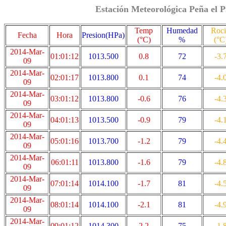
Estación Meteorológica Peña el P
Temp
Humedad
Roc
Fecha
Hora
Presion(HPa)
(°C)
%
(°C
2014-Mar-
01:01:12
1013.500
0.8
72
-3.
09
2014-Mar-
02:01:17
1013.800
0.1
74
-4.
09
2014-Mar-
03:01:12
1013.800
-0.6
76
-4.
09
2014-Mar-
04:01:13
1013.500
-0.9
79
-4.
09
2014-Mar-
05:01:16
1013.700
-1.2
79
-4.
09
2014-Mar-
06:01:11
1013.800
-1.6
79
-4.
09
2014-Mar-
07:01:14
1014.100
-1.7
81
-4.
09
2014-Mar-
08:01:14
1014.100
-2.1
81
-4.
09
2014-Mar-
09:01:12
1014.300
2.2
75
-1.