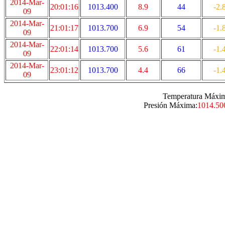
2014-Mar-
20:01:16
1013.400
8.9
44
-2.
09
2014-Mar-
21:01:17
1013.700
6.9
54
-1.
09
2014-Mar-
22:01:14
1013.700
5.6
61
-1.
09
2014-Mar-
23:01:12
1013.700
4.4
66
-1.
09
Temperatura Máxi
Presión Máxima:
1014.50