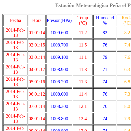
Estación Meteorológica Peña el P
Temp
Humedad
Roci
Fecha
Hora
Presion(HPa)
(°C)
%
(°C
2014-Feb-
01:01:14
1009.600
11.2
82
8.2
13
2014-Feb-
02:01:15
1008.700
11.5
76
7.4
13
2014-Feb-
03:01:14
1009.100
11.1
79
7.6
13
2014-Feb-
04:01:17
1008.900
11.3
71
6.3
13
2014-Feb-
05:01:16
1008.200
11.3
74
6.8
13
2014-Feb-
06:01:12
1008.000
11.4
76
7.3
13
2014-Feb-
07:01:14
1008.300
12.1
76
8.0
13
2014-Feb-
08:01:14
1008.800
12.4
74
7.9
13
2014-Feb-
09:01:14
1008.800
12.9
74
8.4