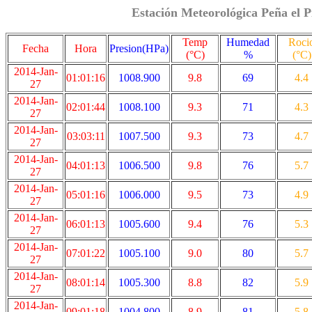
Estación Meteorológica Peña el P
Temp
Humedad
Roci
Fecha
Hora
Presion(HPa)
(°C)
%
(°C)
2014-Jan-
01:01:16
1008.900
9.8
69
4.4
27
2014-Jan-
02:01:44
1008.100
9.3
71
4.3
27
2014-Jan-
03:03:11
1007.500
9.3
73
4.7
27
2014-Jan-
04:01:13
1006.500
9.8
76
5.7
27
2014-Jan-
05:01:16
1006.000
9.5
73
4.9
27
2014-Jan-
06:01:13
1005.600
9.4
76
5.3
27
2014-Jan-
07:01:22
1005.100
9.0
80
5.7
27
2014-Jan-
08:01:14
1005.300
8.8
82
5.9
27
2014-Jan-
09:01:18
1004.800
8.9
81
5.8