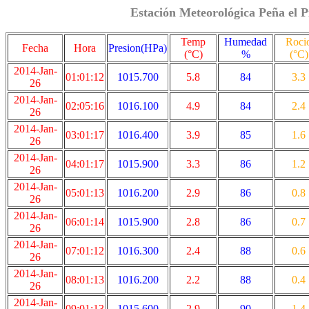
Estación Meteorológica Peña el P
Temp
Humedad
Roci
Fecha
Hora
Presion(HPa)
(°C)
%
(°C)
2014-Jan-
01:01:12
1015.700
5.8
84
3.3
26
2014-Jan-
02:05:16
1016.100
4.9
84
2.4
26
2014-Jan-
03:01:17
1016.400
3.9
85
1.6
26
2014-Jan-
04:01:17
1015.900
3.3
86
1.2
26
2014-Jan-
05:01:13
1016.200
2.9
86
0.8
26
2014-Jan-
06:01:14
1015.900
2.8
86
0.7
26
2014-Jan-
07:01:12
1016.300
2.4
88
0.6
26
2014-Jan-
08:01:13
1016.200
2.2
88
0.4
26
2014-Jan-
09:01:13
1015.600
2.9
90
1.4