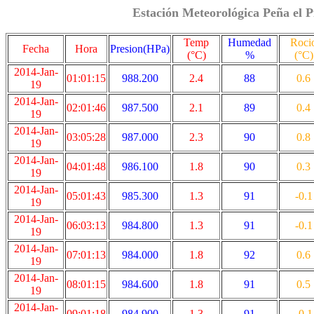
Estación Meteorológica Peña el P
Temp
Humedad
Roci
Fecha
Hora
Presion(HPa)
(°C)
%
(°C)
2014-Jan-
01:01:15
988.200
2.4
88
0.6
19
2014-Jan-
02:01:46
987.500
2.1
89
0.4
19
2014-Jan-
03:05:28
987.000
2.3
90
0.8
19
2014-Jan-
04:01:48
986.100
1.8
90
0.3
19
2014-Jan-
05:01:43
985.300
1.3
91
-0.1
19
2014-Jan-
06:03:13
984.800
1.3
91
-0.1
19
2014-Jan-
07:01:13
984.000
1.8
92
0.6
19
2014-Jan-
08:01:15
984.600
1.8
91
0.5
19
2014-Jan-
09:01:18
984.900
1.3
91
-0.1