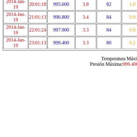
2014-Jan-
20:01:18
995.600
3.8
82
1.0
19
2014-Jan-
21:01:13
996.800
3.4
84
0.9
19
2014-Jan-
22:01:24
997.900
3.3
84
0.8
19
2014-Jan-
23:01:13
999.400
3.3
80
0.2
19
Temperatura Máxi
Presión Máxima:
999.40