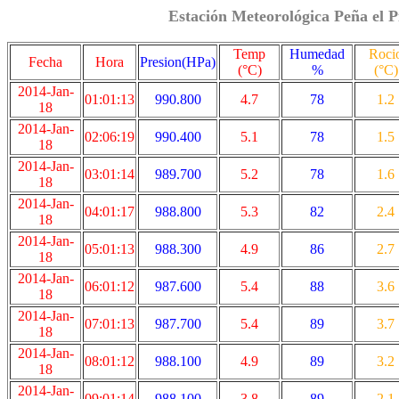
Estación Meteorológica Peña el P
Temp
Humedad
Roci
Fecha
Hora
Presion(HPa)
(°C)
%
(°C)
2014-Jan-
01:01:13
990.800
4.7
78
1.2
18
2014-Jan-
02:06:19
990.400
5.1
78
1.5
18
2014-Jan-
03:01:14
989.700
5.2
78
1.6
18
2014-Jan-
04:01:17
988.800
5.3
82
2.4
18
2014-Jan-
05:01:13
988.300
4.9
86
2.7
18
2014-Jan-
06:01:12
987.600
5.4
88
3.6
18
2014-Jan-
07:01:13
987.700
5.4
89
3.7
18
2014-Jan-
08:01:12
988.100
4.9
89
3.2
18
2014-Jan-
09:01:14
988.100
3.8
89
2.1