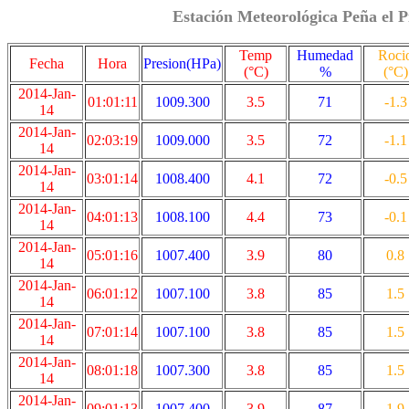
Estación Meteorológica Peña el P
Temp
Humedad
Roci
Fecha
Hora
Presion(HPa)
(°C)
%
(°C)
2014-Jan-
01:01:11
1009.300
3.5
71
-1.3
14
2014-Jan-
02:03:19
1009.000
3.5
72
-1.1
14
2014-Jan-
03:01:14
1008.400
4.1
72
-0.5
14
2014-Jan-
04:01:13
1008.100
4.4
73
-0.1
14
2014-Jan-
05:01:16
1007.400
3.9
80
0.8
14
2014-Jan-
06:01:12
1007.100
3.8
85
1.5
14
2014-Jan-
07:01:14
1007.100
3.8
85
1.5
14
2014-Jan-
08:01:18
1007.300
3.8
85
1.5
14
2014-Jan-
09:01:13
1007.400
3.9
87
1.9