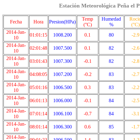
Estación Meteorológica Peña el P
Temp
Humedad
Roci
Fecha
Hora
Presion(HPa)
(°C)
%
(°C)
2014-Jan-
01:01:15
1008.200
0.1
80
-2.9
10
2014-Jan-
02:01:48
1007.500
0.1
82
-2.6
10
2014-Jan-
03:01:43
1007.300
-0.1
82
-2.8
10
2014-Jan-
04:08:05
1007.200
-0.2
83
-2.7
10
2014-Jan-
05:01:16
1006.500
0.3
83
-2.2
10
2014-Jan-
06:01:13
1006.000
-0.1
84
-2.5
10
2014-Jan-
07:01:14
1006.100
-0.7
84
-3.1
10
2014-Jan-
08:01:14
1006.300
0.6
85
-1.7
10
2014-Jan-
09:01:23
1006.500
1.4
83
-1.2